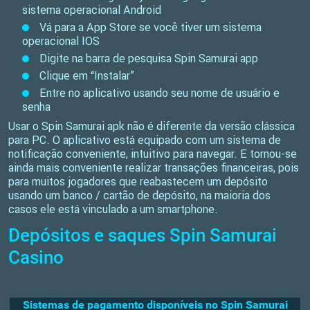
sistema operacional Android
Vá para a App Store se você tiver um sistema
operacional IOS
Digite na barra de pesquisa Spin Samurai app
Clique em “Instalar”
Entre no aplicativo usando seu nome de usuário e
senha
Usar o Spin Samurai apk não é diferente da versão clássica
para PC. O aplicativo está equipado com um sistema de
notificação conveniente, intuitivo para navegar. E tornou-se
ainda mais conveniente realizar transações financeiras, pois
para muitos jogadores que reabastecem um depósito
usando um banco / cartão de depósito, na maioria dos
casos ele está vinculado a um smartphone.
Depósitos e saques Spin Samurai
Casino
Sistemas de pagamento disponíveis no Spin Samurai