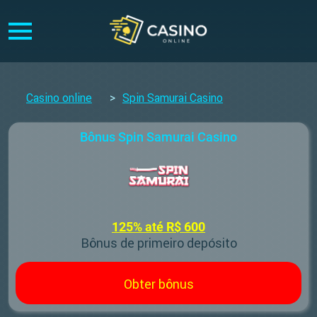
Casino online
>
Spin Samurai Casino
Bônus Spin Samurai Casino
125% até R$ 600
Bônus de primeiro depósito
Obter bônus