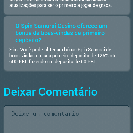
atualizações para ser o primeiro a jogar de graça.
O Spin Samurai Casino oferece um
bônus de boas-vindas de primeiro
depósito?
Sim. Você pode obter um bônus Spin Samurai de
boas-vindas em seu primeiro depósito de 125% até
600 BRL fazendo um depósito de 60 BRL.
Deixar Comentário