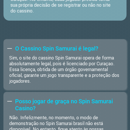
sua própria decisão de se registrar ou não no site
do cassino.
O Cassino Spin Samurai é legal?
Sim, o site do cassino Spin Samurai opera de forma
absolutamente legal, pois é licenciado por Curaçao.
Essa licença, obtida de um órgão governamental
oficial, garante um jogo transparente e a proteção dos
jogadores.
Posso jogar de graça no Spin Samurai
Casino?
Não. Infelizmente, no momento, o modo de
demonstração no Spin Samurai brasil não está
disponível. No entanto, fique atento às nossas