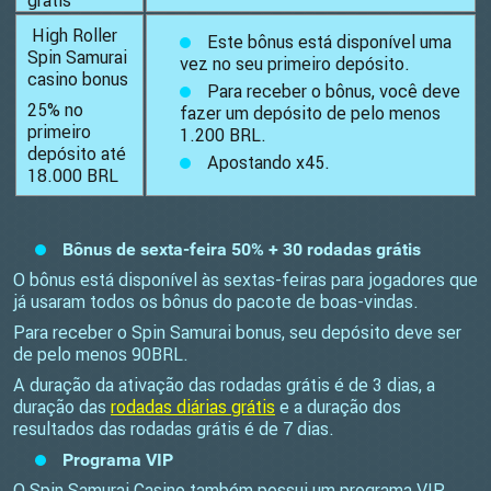
grátis
High Roller
Este bônus está disponível uma
Spin Samurai
vez no seu primeiro depósito.
casino bonus
Para receber o bônus, você deve
25% no
fazer um depósito de pelo menos
primeiro
1.200 BRL.
depósito até
Apostando x45.
18.000 BRL
Bônus de sexta-feira 50% + 30 rodadas grátis
O bônus está disponível às sextas-feiras para jogadores que
já usaram todos os bônus do pacote de boas-vindas.
Para receber o Spin Samurai bonus, seu depósito deve ser
de pelo menos 90BRL.
A duração da ativação das rodadas grátis é de 3 dias, a
duração das
rodadas diárias grátis
e a duração dos
resultados das rodadas grátis é de 7 dias.
Programa VIP
O Spin Samurai Casino também possui um programa VIP