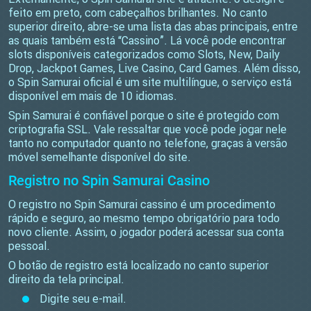
Bônus No Cassino Spin Samurai
feito em preto, com cabeçalhos brilhantes. No canto
superior direito, abre-se uma lista das abas principais, entre
Jogue Nos Melhores Caça-Níqueis Do Spin
as quais também está “Cassino”. Lá você pode encontrar
Samurai Casino Com Dinheiro Real
slots disponíveis categorizados como Slots, New, Daily
Drop, Jackpot Games, Live Casino, Card Games. Além disso,
Spin Samurai Mobile Cassino
o Spin Samurai oficial é um site multilíngue, o serviço está
Depósitos E Saques Spin Samurai Casino
disponível em mais de 10 idiomas.
Spin Samurai é confiável porque o site é protegido com
Suporte Ao Site Spin Samurai Casino
criptografia SSL. Vale ressaltar que você pode jogar nele
tanto no computador quanto no telefone, graças à versão
móvel semelhante disponível do site.
Registro no Spin Samurai Casino
O registro no Spin Samurai cassino é um procedimento
rápido e seguro, ao mesmo tempo obrigatório para todo
novo cliente. Assim, o jogador poderá acessar sua conta
pessoal.
O botão de registro está localizado no canto superior
direito da tela principal.
Digite seu e-mail.