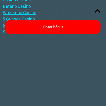
Betano Casino
Wazamba Casino
5 Gringos Casino
GG Bet Casino
Obter bônus
SuperCat Casino
All Right Casino
Slottica
SlottyWay Casino
Lucky Bird Casino