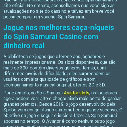
site oficial. No entanto, aconselhamos que você siga as
atualizações no site do cassino e talvez em breve você
possa comprar um voucher Spin Samurai.
Jogue nos melhores caça-níqueis
do Spin Samurai Casino com
dinheiro real
A biblioteca de jogos que oferece aos jogadores é
realmente impressionante. Os slots disponíveis, que são
mais de 300, contém diversos gêneros, temas, com
diferentes níveis de dificuldade; eles surpreendem os
usuários com alta qualidade de gráficos e som,
acompanhamento musical original, efeitos 2D e 3D.
Por exemplo, no Spin Samurai
Aviator slots
, os jogadores
agora podem voar alto e chegar ainda mais perto de ganhar
grandes prêmios. Desde 2019, o jogo desenvolvido pela
Spribe vem conquistando a internet com grande sucesso. O
objetivo do jogo é seguir o início e fazer as Spin Samurai
apostas no tempo. O Aviator é como nenhum outro jogo
antigo que você já jogou, com recursos revolucionários