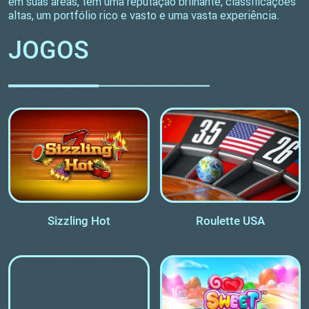
em suas áreas, têm uma reputação brilhante, classificações
altas, um portfólio rico e vasto e uma vasta experiência.
JOGOS
Sizzling Hot
Roulette USA