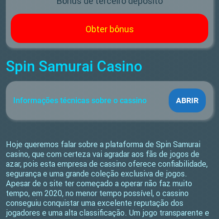
Bônus de terceiro depósito
Obter bônus
Spin Samurai Casino
Informações técnicas sobre o cassino
ABRIR
Nome
Hoje queremos falar sobre a plataforma de Spin Samurai
casino, que com certeza vai agradar aos fãs de jogos de
Spin Samurai Casino
azar, pois esta empresa de cassino oferece confiabilidade,
segurança e uma grande coleção exclusiva de jogos.
Apoio, suporte
Apesar de o site ter começado a operar não faz muito
tempo, em 2020, no menor tempo possível, o cassino
Yes
conseguiu conquistar uma excelente reputação dos
jogadores e uma alta classificação. Um jogo transparente e
Licença