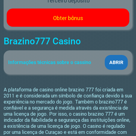
Terceiro depósito
Obter bônus
Brazino777 Casino
Informações técnicas sobre o cassino
ABRIR
Nome
A plataforma de casino online brazino 777 foi criada em
2011 e é considerada um símbolo de confiança devido à sua
Brazino777 Casino
experiência no mercado do jogo. Também o brazino777 é
confiável e a segurança é medida através da existência de
Apoio, suporte
uma licença de jogo. Por isso, o casino brazino 777 é um
indicador da fiabilidade e segurança das instituições online,
Yes
a existência de uma licença de jogo. O casino é regulado
por uma licença de Curaçao e está em conformidade com
Licença