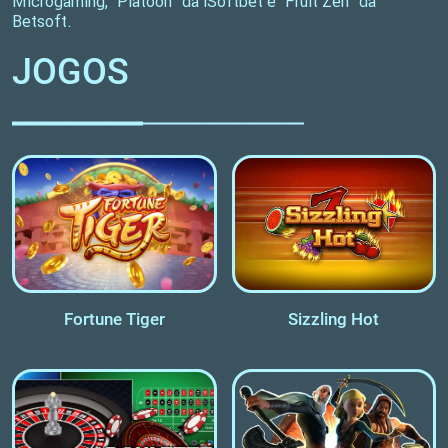
Microgaming, “Platoon” da iSoftbet e “Fruit Zen” da
Betsoft.
JOGOS
Fortune Tiger
Sizzling Hot