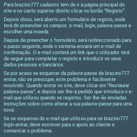
Para brazino777 cadastro tem de ir à página principal do
site e no canto superior direito clicar no botão “Registo”.
Depois disso, será aberto um formulário de registo, onde
terá de preencher os campos: e-mail, login, palavra-passe e
escolher uma moeda.
Depois de preencher o formulário, será redireccionado para
o passo seguinte, onde o sistema enviará um e-mail de
confirmação. O e-mail conterá um link que o utilizador terá
de seguir para completar o registo e introduzir os seus
dados pessoais e bancários.
Se por acaso se esquecer da palavra-passe de brazino777
entrar, não se preocupe, este problema é facilmente
resolvido. Quando entrar no site, deve clicar em “Restaurar
palavra-passe”, e depois ser-lhe-á pedido que introduza o e-
mail que utilizou quando se registou. Ser-lhe-ão enviadas
instruções sobre como alterar a sua palavra-passe para uma
nova.
Se se esqueceu do e-mail que utilizou para se brazino777
login entrar, deve escrever para o apoio ao cliente e
comunicar o problema.