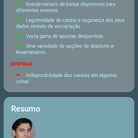
Grande número de bónus disponíveis para
diferentes eventos
Legitimidade do casino e segurança dos seus
dados através de encriptação
Vasta gama de apostas desportivas
Uma variedade de opções de depósito e
levantamento
CONTRAS
Indisponibilidade dos casinos em algumas
zonas
Resumo