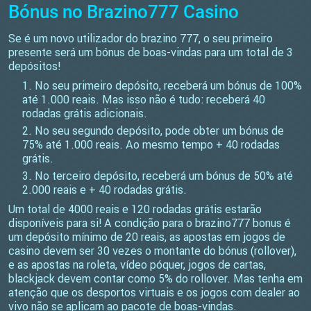
Bónus no Brazino777 Casino
Se é um novo utilizador do brazino 777, o seu primeiro
presente será um bónus de boas-vindas para um total de 3
depósitos!
No seu primeiro depósito, receberá um bónus de 100%
até 1.000 reais. Mas isso não é tudo: receberá 40
rodadas grátis adicionais.
No seu segundo depósito, pode obter um bónus de
75% até 1.000 reais. Ao mesmo tempo + 40 rodadas
grátis.
No terceiro depósito, receberá um bónus de 50% até
2.000 reais e + 40 rodadas grátis.
Um total de 4000 reais e 120 rodadas grátis estarão
disponíveis para si! A condição para o brazino777 bonus é
um depósito mínimo de 20 reais, as apostas em jogos de
casino devem ser 30 vezes o montante do bónus (rollover),
e as apostas na roleta, vídeo póquer, jogos de cartas,
blackjack devem contar como 5% do rollover. Mas tenha em
atenção que os desportos virtuais e os jogos com dealer ao
vivo não se aplicam ao pacote de boas-vindas.