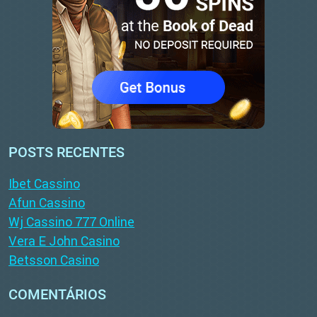
POSTS RECENTES
Ibet Cassino
Afun Cassino
Wj Cassino 777 Online
Vera E John Casino
Betsson Casino
COMENTÁRIOS