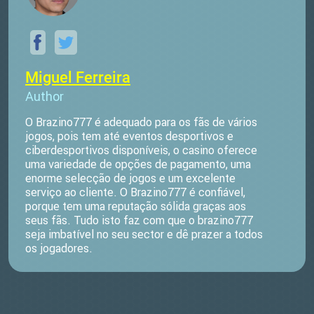
Miguel Ferreira
Author
O Brazino777 é adequado para os fãs de vários
jogos, pois tem até eventos desportivos e
ciberdesportivos disponíveis, o casino oferece
uma variedade de opções de pagamento, uma
enorme selecção de jogos e um excelente
serviço ao cliente. O Brazino777 é confiável,
porque tem uma reputação sólida graças aos
seus fãs. Tudo isto faz com que o brazino777
seja imbatível no seu sector e dê prazer a todos
os jogadores.