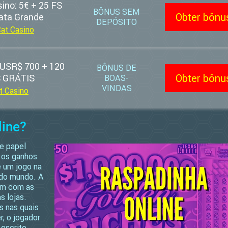
ino: 5€ + 25 FS
BÔNUS SEM
Obter bônu
ata Grande
DEPÓSITO
at Casino
USR$ 700 + 120
BÔNUS DE
Obter bônu
 GRÁTIS
BOAS-
VINDAS
t Casino
line?
de papel
 os ganhos
é um jogo na
 do mundo. A
um com as
s lojas.
s nas quais
r, o jogador
 escrito