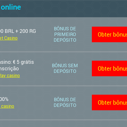
 online
ne
BÔNUS DE
00 BRL + 200 RG
Obter bônu
PRIMEIRO
t Casino
DEPÓSITO
?
sino: € 5 grátis
BÔNUS SEM
Obter bônu
inscrição
DEPÓSITO
Way casino
00%
BÔNUS DE
Obter bônu
DEPÓSITO
 casino