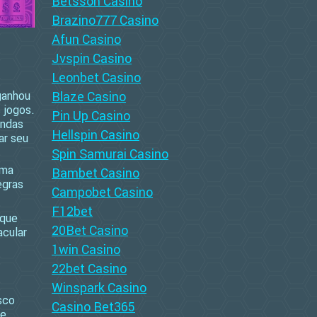
Betsson Casino
Brazino777 Casino
Afun Casino
Jvspin Casino
Leonbet Casino
ganhou
Blaze Casino
 jogos.
Pin Up Casino
indas
Hellspin Casino
ar seu
Spin Samurai Casino
uma
Bambet Casino
egras
Campobet Casino
F12bet
 que
20Bet Casino
acular
1win Casino
22bet Casino
Winspark Casino
sco
Casino Bet365
e,