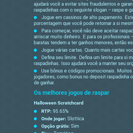
ajudará você a evitar sites fraudulentos e gara
raspadinhas com o seguinte slogan – raspe e ga
Jogue em cassinos de alto pagamento. Est
porcentagem que você pode retornar a si mes
Para começar, você não deve aceitar raspad
arriscar muito dinheiro. E para os profissionais
baratas tendem a ter ganhos menores, então es
Jogue várias cartas. Quanto mais cartas voc
Defina seu limite. Defina um limite para si
raspadinhas. Isso ajudará você a manter seu or
Use bônus e códigos promocionais. Muitos 
jogadores, como bonus no deposit raspadinha on
de ganhar.
Os melhores jogos de raspar
Halloween Scratchcard
95.65%
RTP:
Slottica
Onde jogar:
Sim
Opção grátis: