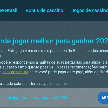
ne Brasil
Bônus de cassino
Jogos de cassin
nde jogar melhor para ganhar 20
line! Este jogo é um dos mais populares do Brasil e muitas pess
r.
você e respondemos a muitas de suas perguntas para ajudá-lo a
a de sucesso tanto quanto possível. Nossas recomendações permi
​​
cassinos online
onde você pode jogar este jogo, além de dar d
a tudo sobre a loteria raspadinha online!
 – onde jogar melhor para ganhar 2026
AB