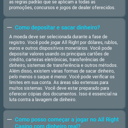
as regras padrão que se aplicam a todas as
promoções, concursos e jogos de dealer oferecidos.
Como depositar e sacar dinheiro?
A moeda deve ser selecionada durante a fase de
registro. Você pode jogar All Right por dólares, rublos,
euros e outros dispositivos monetários. Você pode
depositar valores usando os principais cartões de
crédito, carteiras eletrônicas, transferências de
dinheiro, sistemas de transferência e outros métodos.
Além disso, existem várias formas de sacar dinheiro,
pelo menos o saque é menor. Você pode verificar os
limites em sua conta. As áreas são extensas para
muitos sistemas. Você deve estar preparado para
oferecer cópias dos documentos. Isso é essencial na
luta contra a lavagem de dinheiro.
Como posso começar a jogar no All Right
Casino com dinheiro real?