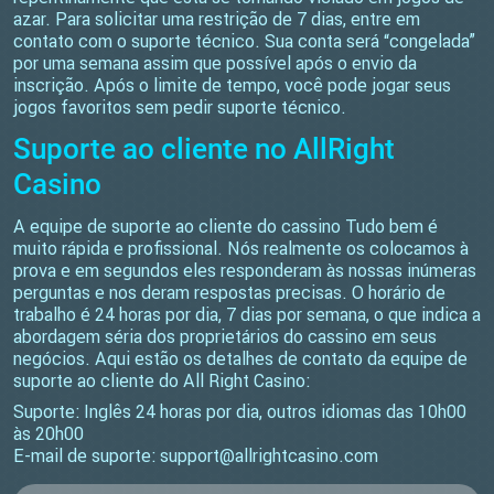
azar. Para solicitar uma restrição de 7 dias, entre em
contato com o suporte técnico. Sua conta será “congelada”
por uma semana assim que possível após o envio da
inscrição. Após o limite de tempo, você pode jogar seus
jogos favoritos sem pedir suporte técnico.
Suporte ao cliente no AllRight
Casino
A equipe de suporte ao cliente do cassino Tudo bem é
muito rápida e profissional. Nós realmente os colocamos à
prova e em segundos eles responderam às nossas inúmeras
perguntas e nos deram respostas precisas. O horário de
trabalho é 24 horas por dia, 7 dias por semana, o que indica a
abordagem séria dos proprietários do cassino em seus
negócios. Aqui estão os detalhes de contato da equipe de
suporte ao cliente do All Right Casino:
Suporte: Inglês 24 horas por dia, outros idiomas das 10h00
às 20h00
E-mail de suporte:
support@allrightcasino.com