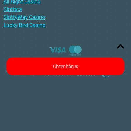
All Right Casino
Slottica
SlottyWay Casino
Lucky Bird Casino
Obter bônus