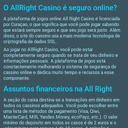
O AllRight Casino é seguro online?
A plataforma de jogos online All Right Casino é licenciada
por Curaçao, o que significa que você pode jogar sabendo
que estará sempre seguro e que seu jogo será justo. Além
disso, o site do cassino usa a mais moderna tecnologia de
criptografia de dados SSL.
Ao jogar no AllRight Casino, você pode estar
completamente seguro quando se trata de seu dinheiro e
informações pessoais. A plataforma de jogos está
constantemente melhorando o sistema de segurança do
cassino online e dedica muito tempo e recursos a esse
componente.
Assuntos financeiros na All Right
A seção do caixa destina-se a transações em dinheiro em
todos os cassinos adequados. Você pode escolher entre
uma lista de métodos de pagamento (Visa, Qiwi,
MasterCard, MIR, Yandex.Money, ecoPayz, etc.). O valor
mínimo do depósito em todos os casos é de 2 euros e o