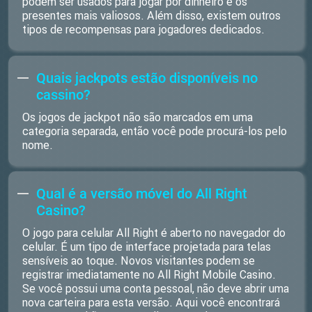
podem ser usados ​​para jogar por dinheiro e os
presentes mais valiosos. Além disso, existem outros
tipos de recompensas para jogadores dedicados.
Quais jackpots estão disponíveis no
cassino?
Os jogos de jackpot não são marcados em uma
categoria separada, então você pode procurá-los pelo
nome.
Qual é a versão móvel do All Right
Casino?
O jogo para celular All Right é aberto no navegador do
celular. É um tipo de interface projetada para telas
sensíveis ao toque. Novos visitantes podem se
registrar imediatamente no All Right Mobile Casino.
Se você possui uma conta pessoal, não deve abrir uma
nova carteira para esta versão. Aqui você encontrará