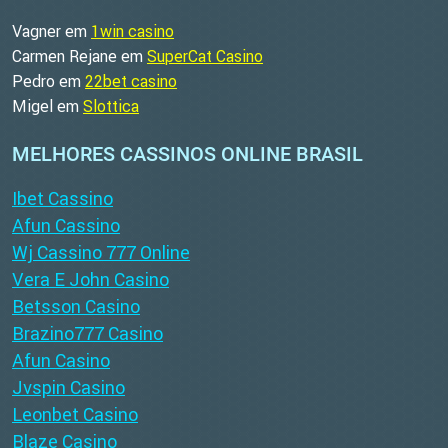
Vagner
em
1win casino
Carmen Rejane
em
SuperCat Casino
Pedro
em
22bet casino
Migel
em
Slottica
MELHORES CASSINOS ONLINE BRASIL
Ibet Cassino
Afun Cassino
Wj Cassino 777 Online
Vera E John Casino
Betsson Casino
Brazino777 Casino
Afun Casino
Jvspin Casino
Leonbet Casino
Blaze Casino