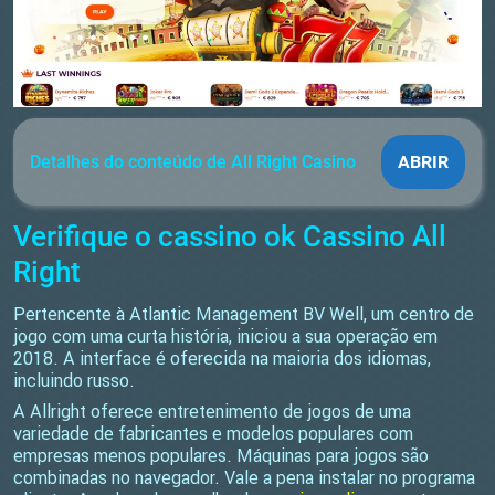
Licença
Curacao
línguas
English, Spanish, German, Polish, Turkish
Detalhes do conteúdo de All Right Casino
ABRIR
Verifique O Cassino Ok Cassino All Right
Métodos de depósito
Verifique o cassino ok Cassino All
Site Oficial Do Casino All Right
Visa, MasterCard, QIWI, Skrill, Neteller, Paysafe Card,
Right
Zimpler, EcoPayz, Jeton, Nordea, Perfect Money
Registo De Casino Online All Right
Pertencente à Atlantic Management BV Well, um centro de
Métodos de retirada
Bônus Principal Do Cassino All Right
jogo com uma curta história, iniciou a sua operação em
2018. A interface é oferecida na maioria dos idiomas,
Visa, MasterCard, QIWI, Neteller, Bank Wire Transfer,
Máquinas De Jogos De Cassino Allright
incluindo russo.
EcoPayz, Paysafe Card, Jeton Wallet
Fornecedores
A Allright oferece entretenimento de jogos de uma
Programas
variedade de fabricantes e modelos populares com
Versão Móvel Tudo Bem
empresas menos populares. Máquinas para jogos são
NetEnt, Play'n GO, Amatic Industries, Microgaming,
combinadas no navegador. Vale a pena instalar no programa
O AllRight Casino É Seguro Online?