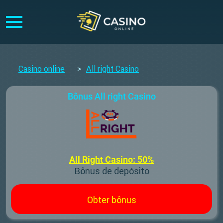
Casino online
>
All right Casino
Bônus All right Casino
All Right Casino: 50%
Bônus de depósito
Obter bônus