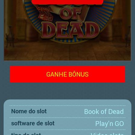
GANHE BÔNUS
Nome do slot
Book of Dead
software de slot
Play'n GO