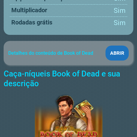
Multiplicador
Sim
Rodadas grátis
Sim
Detalhes do conteúdo de Book of Dead
ABRIR
Caça-Níqueis Book Of Dead E Sua Descrição
Caça-níqueis Book of Dead e sua
Especificações Do Livro Dos Mortos
descrição