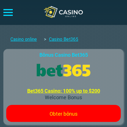
Casino online
>
Casino Bet365
Bônus Casino Bet365
Bet365 Casino: 100% up to $200
Welcome Bonus
Obter bônus