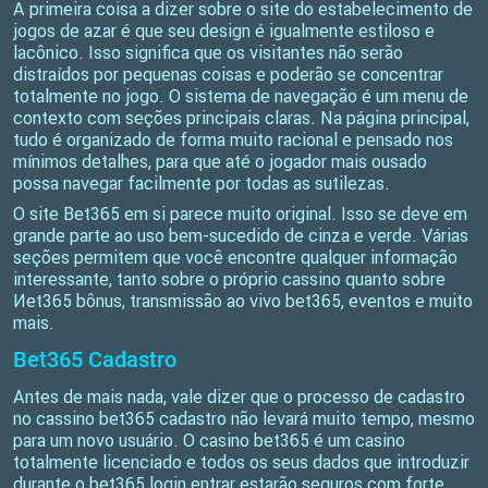
A primeira coisa a dizer sobre o site do estabelecimento de
jogos de azar é que seu design é igualmente estiloso e
Versão Móvel Do Casino Bet365 Brasil –
lacônico. Isso significa que os visitantes não serão
Bet365 App
distraídos por pequenas coisas e poderão se concentrar
totalmente no jogo. O sistema de navegação é um menu de
Prós Aposta Online Bet365 Casino
contexto com seções principais claras. Na página principal,
Perguntas Frequentes Sobre O Cassino
tudo é organizado de forma muito racional e pensado nos
mínimos detalhes, para que até o jogador mais ousado
Bet365
possa navegar facilmente por todas as sutilezas.
O site Bet365 em si parece muito original. Isso se deve em
grande parte ao uso bem-sucedido de cinza e verde. Várias
seções permitem que você encontre qualquer informação
interessante, tanto sobre o próprio cassino quanto sobre
Иet365 bônus, transmissão ao vivo bet365, eventos e muito
mais.
Bet365 Cadastro
Antes de mais nada, vale dizer que o processo de cadastro
no cassino bet365 cadastro não levará muito tempo, mesmo
para um novo usuário. O casino bet365 é um casino
totalmente licenciado e todos os seus dados que introduzir
durante o bet365 login entrar estarão seguros com forte