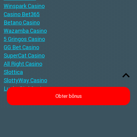
Winspark Casino
Casino Bet365
Betano Casino
Wazamba Casino
5 Gringos Casino
GG Bet Casino
SuperCat Casino
All Right Casino
Slottica
SlottyWay Casino
Lucky Bird Casino
Obter bônus