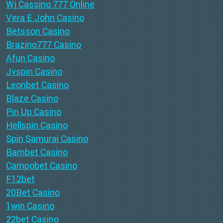
Wj Cassino 777 Online
Vera E John Casino
Betsson Casino
Brazino777 Casino
Afun Casino
Jvspin Casino
Leonbet Casino
Blaze Casino
Pin Up Casino
Hellspin Casino
Spin Samurai Casino
Bambet Casino
Campobet Casino
F12bet
20Bet Casino
1win Casino
22bet Casino