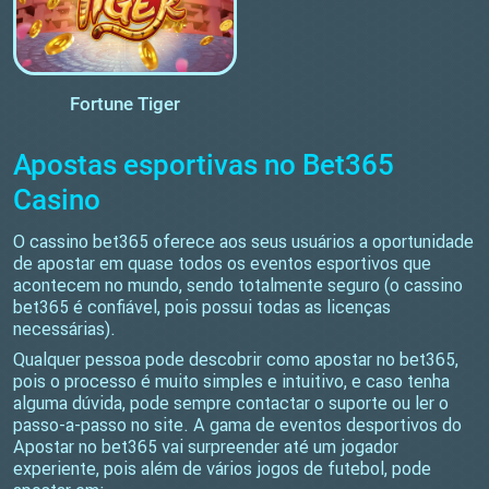
Fortune Tiger
Apostas esportivas no Bet365
Casino
O cassino bet365 oferece aos seus usuários a oportunidade
de apostar em quase todos os eventos esportivos que
acontecem no mundo, sendo totalmente seguro (o cassino
bet365 é confiável, pois possui todas as licenças
necessárias).
Qualquer pessoa pode descobrir como apostar no bet365,
pois o processo é muito simples e intuitivo, e caso tenha
alguma dúvida, pode sempre contactar o suporte ou ler o
passo-a-passo no site. A gama de eventos desportivos do
Apostar no bet365 vai surpreender até um jogador
experiente, pois além de vários jogos de futebol, pode