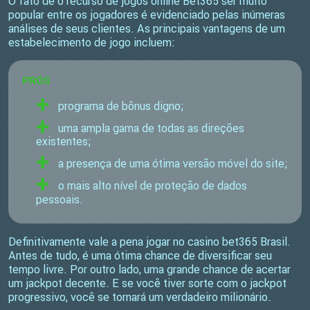
O fato de o recurso de jogos online Bet365 ser muito
popular entre os jogadores é evidenciado pelas inúmeras
análises de seus clientes. As principais vantagens de um
estabelecimento de jogo incluem:
PRÓS
programa de bônus digno;
uma ampla gama de todas as direções
existentes;
a presença de uma ótima versão móvel do site;
o mais alto nível de proteção de dados
pessoais.
Definitivamente vale a pena jogar no casino bet365 Brasil.
Antes de tudo, é uma ótima chance de diversificar seu
tempo livre. Por outro lado, uma grande chance de acertar
um jackpot decente. E se você tiver sorte com o jackpot
progressivo, você se tornará um verdadeiro milionário.