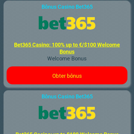
Bônus Casino Bet365
Bet365 Casino: 100% up to €/$100 Welcome
Bonus
Welcome Bonus
Obter bônus
Bônus Casino Bet365