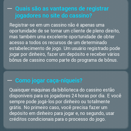
Quais são as vantagens de registrar
jogadores no site do cassino?
Registrar-se em um cassino não é apenas uma
oportunidade de se tornar um cliente de pleno direito,
mas também uma excelente oportunidade de obter
acesso a todos os recursos de um determinado
estabelecimento de jogo. Um usuário registrado pode
jogar por dinheiro, fazer um depósito e receber vários
bônus de cassino como parte do programa de bônus.
Como jogar caça-níqueis?
Quaisquer máquinas da biblioteca do cassino estão
disponíveis para os jogadores 24 horas por dia. E você
sempre pode jogá-los por dinheiro ou totalmente
grátis. No primeiro caso, você precisa fazer um
depósito em dinheiro para jogar e, no segundo, usar
créditos condicionais para o processo do jogo.