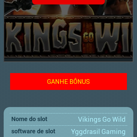
GANHE BÔNUS
Nome do slot
Vikings Go Wild
software de slot
Yggdrasil Gaming