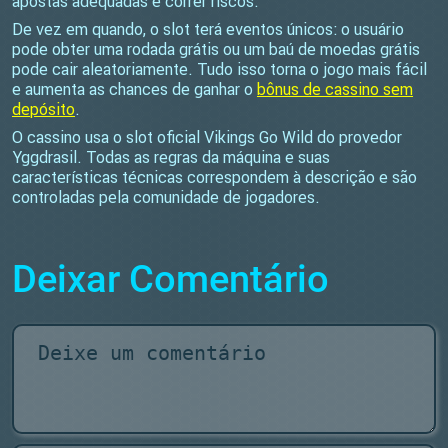
apostas adequadas e correr riscos.
De vez em quando, o slot terá eventos únicos: o usuário
pode obter uma rodada grátis ou um baú de moedas grátis
pode cair aleatoriamente. Tudo isso torna o jogo mais fácil
e aumenta as chances de ganhar o
bônus de cassino sem
depósito
.
O cassino usa o slot oficial Vikings Go Wild do provedor
Yggdrasil. Todas as regras da máquina e suas
características técnicas correspondem à descrição e são
controladas pela comunidade de jogadores.
Deixar Comentário