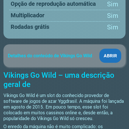
Opção de reprodução automática
Sim
Multiplicador
Sim
Rodadas grátis
Sim
Detalhes do conteúdo de Vikings Go Wild
ABRIR
Vikings Go Wild – Uma Descrição Geral De
Vikings Go Wild – uma descrição
Especificações De Vikings Go Wild
geral de
Vikings Go Wild é um slot do conhecido provedor de
software de jogos de azar Yggdrasil. A máquina foi lançada
em agosto de 2015. Em pouco tempo, esse slot foi
colocado em muitos cassinos online e, desde então, a
popularidade do Vikings Go Wild só cresceu.
O enredo da máquina não é muito complicado: os